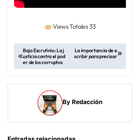
Views Totales 33
N
Bajo Escrutinio: La j
La importancia de e
usticia contra el pod
scribir para precisar
a
er de los corruptos
v
e
g
a
By
Redacción
c
i
ó
Entradas relacionadas