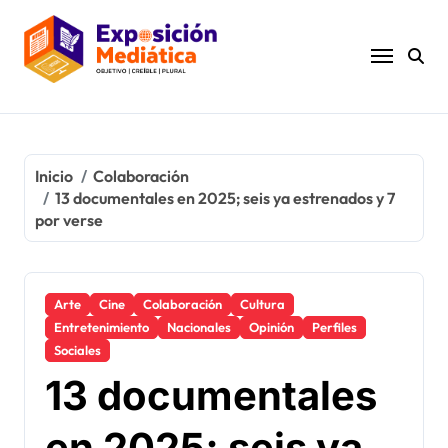
Ir
al
contenido
Inicio
Colaboración
13 documentales en 2025; seis ya estrenados y 7
por verse
Arte
Cine
Colaboración
Cultura
Entretenimiento
Nacionales
Opinión
Perfiles
Sociales
13 documentales
en 2025; seis ya