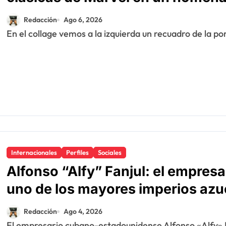
Redacción
Ago 6, 2026
En el collage vemos a la izquierda un recuadro de la p
Internacionales
Perfiles
Sociales
Alfonso “Alfy” Fanjul: el empresar
uno de los mayores imperios azu
Redacción
Ago 4, 2026
El empresario cubano-estadounidense Alfonso «Alfy» Fanjul Jr., quien falleció en Cleveland, Ohio, a