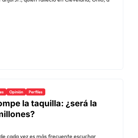
es
Opinión
Perfiles
pe la taquilla: ¿será la
millones?