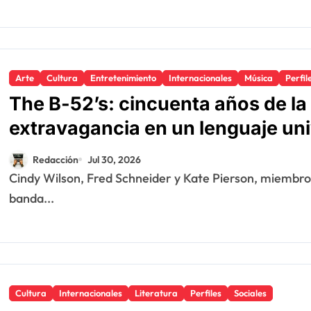
Arte
Cultura
Entretenimiento
Internacionales
Música
Perfil
The B-52’s: cincuenta años de la
extravagancia en un lenguaje uni
Redacción
Jul 30, 2026
Cindy Wilson, Fred Schneider y Kate Pierson, miembros fundadores originales de The B-52’s, icónica
banda...
Cultura
Internacionales
Literatura
Perfiles
Sociales