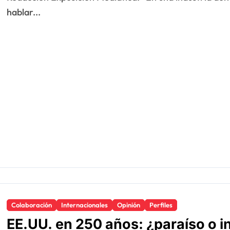
hablar...
Colaboración
Internacionales
Opinión
Perfiles
EE.UU. en 250 años: ¿paraíso o in