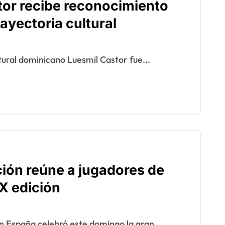
tor recibe reconocimiento
ayectoria cultural
ltural dominicano Luesmil Castor fue...
ción reúne a jugadores de
IX edición
n España celebró este domingo la gran...