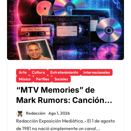
Arte
Cultura
Entretenimiento
Internacionales
Música
Perfiles
Sociales
“MTV Memories” de
Mark Rumors: Canción
en homenaje a los 45
Redacción
Ago 1, 2026
años del nacimiento del
Redacción Exposición Mediática.- El 1 de agosto
de 1981 no nació simplemente un canal...
canal MTV