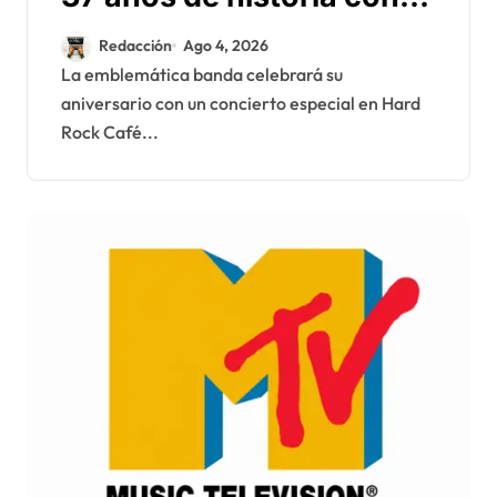
una noche para el rock
Redacción
Ago 4, 2026
dominicano
La emblemática banda celebrará su
aniversario con un concierto especial en Hard
Rock Café...