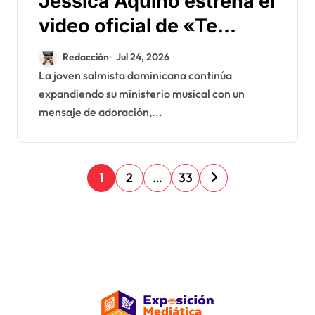
Jessica Aquino estrena el
video oficial de «Te
Prefiero A Ti», una
Redacción
Jul 24, 2026
producción de Varón Film
La joven salmista dominicana continúa
expandiendo su ministerio musical con un
Producer
mensaje de adoración,...
P
1
2
…
33
a
g
i
n
a
c