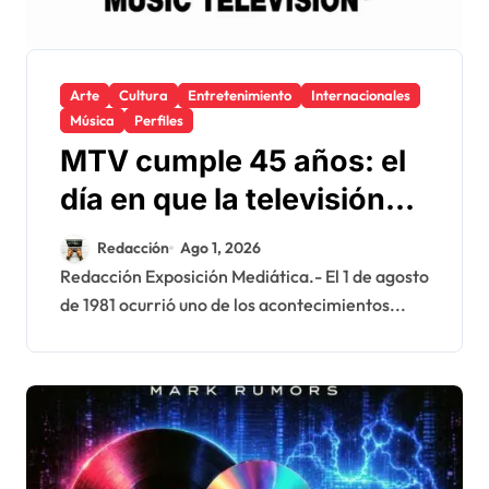
Arte
Cultura
Entretenimiento
Internacionales
Música
Perfiles
MTV cumple 45 años: el
día en que la televisión
cambió para siempre la
Redacción
Ago 1, 2026
manera de escuchar
Redacción Exposición Mediática.- El 1 de agosto
de 1981 ocurrió uno de los acontecimientos...
música