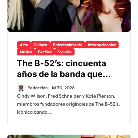
Arte
Cultura
Entretenimiento
Internacionales
Música
Perfiles
Sociales
The B-52’s: cincuenta
años de la banda que
convirtió la
Redacción
Jul 30, 2026
extravagancia en un
Cindy Wilson, Fred Schneider y Kate Pierson,
miembros fundadores originales de The B-52’s,
lenguaje universal
icónica banda...