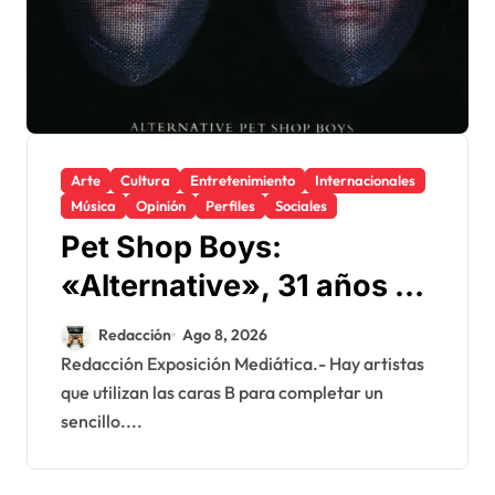
Arte
Cultura
Entretenimiento
Internacionales
Música
Opinión
Perfiles
Sociales
Pet Shop Boys:
«Alternative», 31 años de
la otra historia del dúo
Redacción
Ago 8, 2026
que convirtió las caras B
Redacción Exposición Mediática.- Hay artistas
que utilizan las caras B para completar un
en arte
sencillo....