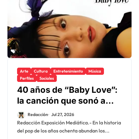
Arte
Cultura
Entretenimiento
Música
Perfiles
Sociales
40 años de “Baby Love”:
la canción que sonó a
Madonna, pero convirtió
Redacción
Jul 27, 2026
a Regina en estrella
Redacción Exposición Mediática.- En la historia
del pop de los años ochenta abundan los...