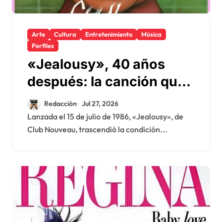
Arte
Cultura
Entretenimiento
Música
Perfiles
«Jealousy», 40 años
después: la canción que
convirtió una rivalidad
Redacción
Jul 27, 2026
musical en un clásico del
Lanzada el 15 de julio de 1986, «Jealousy», de
Club Nouveau, trascendió la condición...
R&B de los ochenta