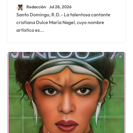
merengue, graba ft. con
Redacción
Jul 28, 2026
Rafely Rosario
Santo Domingo, R.D.- La talentosa cantante
cristiana Dulce María Nagel, cuyo nombre
artístico es...