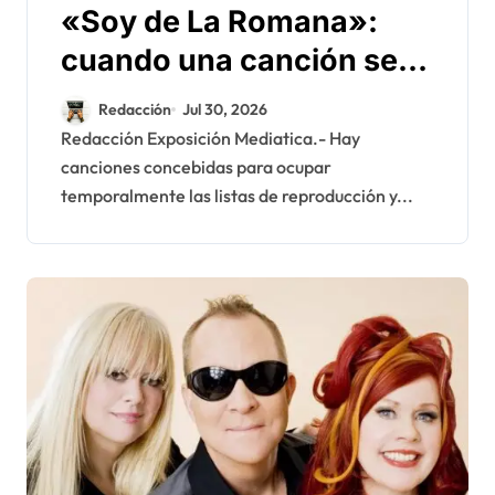
«Soy de La Romana»:
cuando una canción se
convierte en patrimonio
Redacción
Jul 30, 2026
emocional de una ciudad
Redacción Exposición Mediatica.- Hay
canciones concebidas para ocupar
temporalmente las listas de reproducción y...