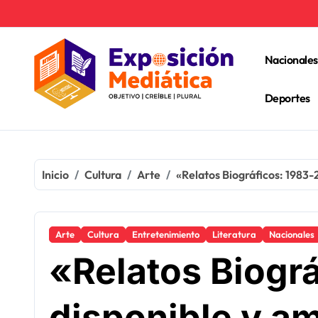
Ir
al
contenido
Nacionales
Deportes
Inicio
Cultura
Arte
«Relatos Biográficos: 1983-2
Arte
Cultura
Entretenimiento
Literatura
Nacionales
«Relatos Biogr
disponible y am