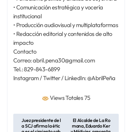
• Comunicación estratégica y vocería
institucional
• Producción audiovisual y multiplataformas
• Redacción editorial y contenidos de alto
impacto
Contacto
Correo: abril.pena30@gmail.com
Tel.: 829-843-6899
Instagram / Twitter / LinkedIn: @AbrilPeña
Views Totales 75
N
Juez presidente de l
El Alcalde de La Ro
a SCJ afirma la étic
mana, Eduardo Ker
a
a es el cimiento sob
y Métivier, presenta