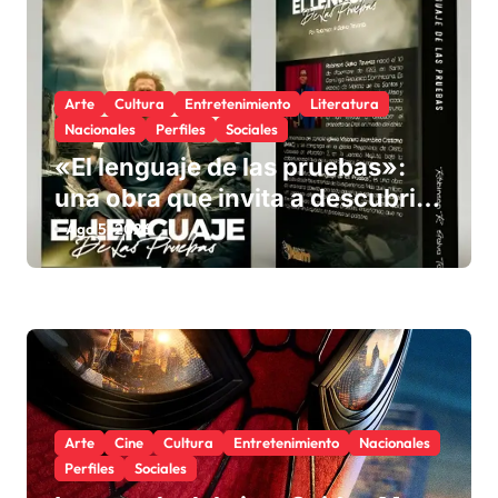
e
n
t
Arte
Cultura
Entretenimiento
Literatura
Nacionales
Perfiles
Sociales
r
«El lenguaje de las pruebas»:
a
una obra que invita a descubrir
d
el propósito de Dios en medio de
Ago 5, 2026
a
la adversidad
s
Arte
Cine
Cultura
Entretenimiento
Nacionales
Perfiles
Sociales