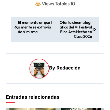
Views Totales 10
N
El momento en que l
Oferta cinematogr
a mente se extravía
áfica del VI Festival
a
de sí misma
Fine Arts Hecho en
v
Casa 2026
e
g
a
By
Redacción
c
i
ó
n
Entradas relacionadas
d
e