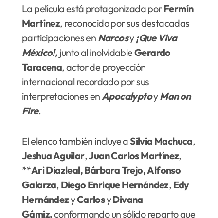
La película está protagonizada por
Fermín
Martínez
, reconocido por sus destacadas
participaciones en
Narcos
y
¡Que Viva
México!,
junto al inolvidable
Gerardo
Taracena
, actor de proyección
internacional recordado por sus
interpretaciones en
Apocalypto
y
Man on
Fire
.
El elenco también incluye a
Silvia Machuca
,
Jeshua Aguilar
,
Juan Carlos Martínez
,
**
Ari Diazleal,
Bárbara Trejo,
Alfonso
Galarza
,
Diego Enrique Hernández
,
Edy
Hernández
y
Carlos
y
Divana
Gámiz,
conformando un sólido reparto que