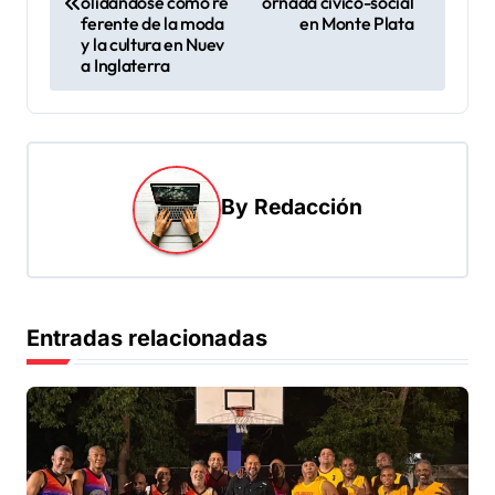
v
olidándose como re
ornada cívico-social
ferente de la moda
en Monte Plata
e
y la cultura en Nuev
a Inglaterra
g
a
c
i
By
Redacción
ó
n
d
e
Entradas relacionadas
e
n
t
r