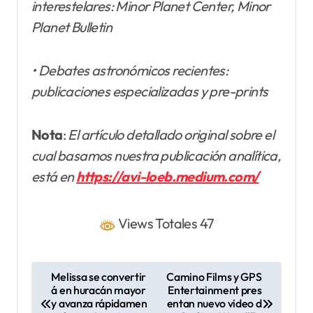
interestelares: Minor Planet Center, Minor
Planet Bulletin
• Debates astronómicos recientes:
publicaciones especializadas y pre-prints
Nota
:
El artículo detallado original sobre el
cual basamos nuestra publicación analítica,
está en
https://avi-loeb.medium.com
/
Views Totales 47
N
Melissa se convertir
Camino Films y GPS
á en huracán mayor
Entertainment pres
a
y avanza rápidamen
entan nuevo video d