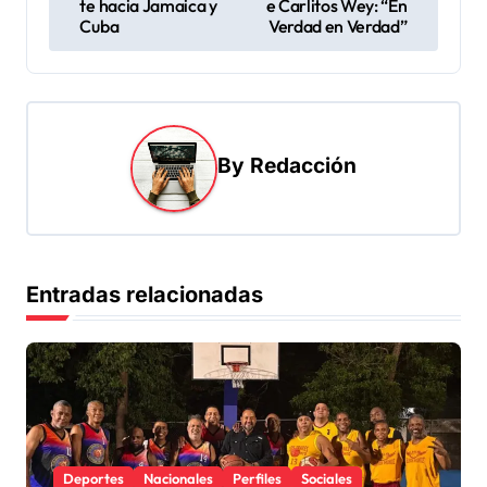
v
te hacia Jamaica y
e Carlitos Wey: “En
Cuba
Verdad en Verdad”
e
g
a
c
By
Redacción
i
ó
n
d
Entradas relacionadas
e
e
n
t
r
Deportes
Nacionales
Perfiles
Sociales