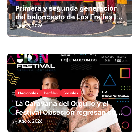
a
Primera y segunda generación
d
del baloncesto de Los Frailes I
fortalecen la hermandad en
a
Ago 6, 2026
histórico reencuentro
s
Nacionales
Perfiles
Sociales
La Caravana del Orgullo y el
Festival Obsesión regresan con
La Insuperable y La Fiera Típica
Ago 6, 2026