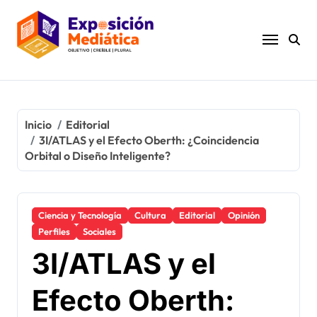
Ir
al
contenido
Inicio
Editorial
3I/ATLAS y el Efecto Oberth: ¿Coincidencia
Orbital o Diseño Inteligente?
Ciencia y Tecnología
Cultura
Editorial
Opinión
Perfiles
Sociales
3I/ATLAS y el
Efecto Oberth: