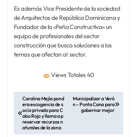
Es además Vice Presidente de la sociedad
de Arquitectos de República Dominicana y
Fundador de la «Peña Constructiva» un
equipo de profesionales del sector
construcción que busca soluciones a los
temas que afectan al sector.
Views Totales 40
N
Carolina Mejía pond
Municipalizar a Veró
era escogencia de s
n – Punta Cana para
a
ocio privado para C
gobernar mejor
v
abo Rojo y llama a p
reservar recursos n
e
aturales de la zona
g