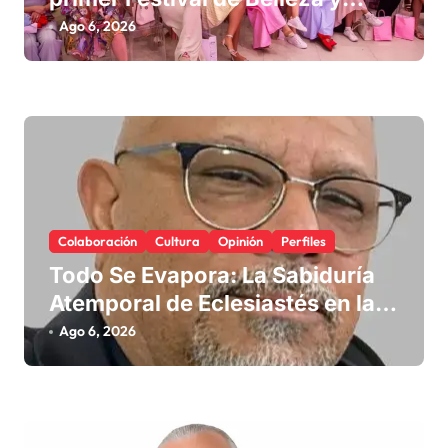
a
Emprendimiento
Ago 6, 2026
s
Colaboración
Cultura
Opinión
Perfiles
Todo Se Evapora: La Sabiduría
Atemporal de Eclesiastés en la
Era Digital
Ago 6, 2026