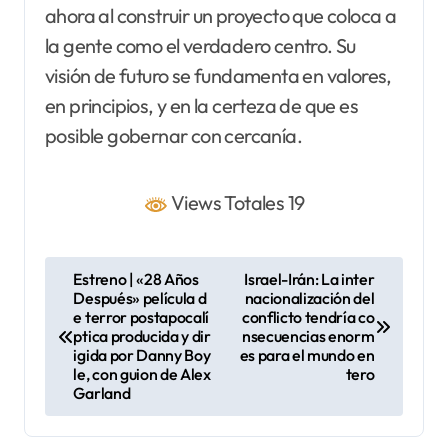
ahora al construir un proyecto que coloca a
la gente como el verdadero centro. Su
visión de futuro se fundamenta en valores,
en principios, y en la certeza de que es
posible gobernar con cercanía.
Views Totales 19
N
Estreno | «28 Años
Israel-Irán: La inter
Después» película d
nacionalización del
a
e terror postapocalí
conflicto tendría co
v
ptica producida y dir
nsecuencias enorm
igida por Danny Boy
es para el mundo en
e
le, con guion de Alex
tero
Garland
g
a