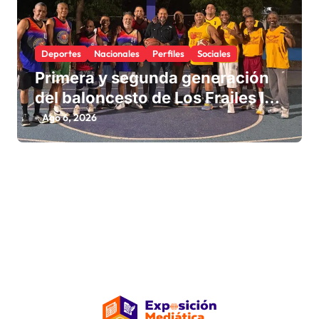
Deportes
Nacionales
Perfiles
Sociales
Primera y segunda generación
del baloncesto de Los Frailes I
fortalecen la hermandad en
Ago 6, 2026
histórico reencuentro