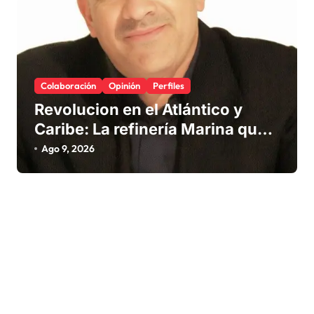
Colaboración
Opinión
Perfiles
Revolucion en el Atlántico y
Caribe: La refinería Marina que
promete salvar nuestras playas
Ago 9, 2026
del sargazo