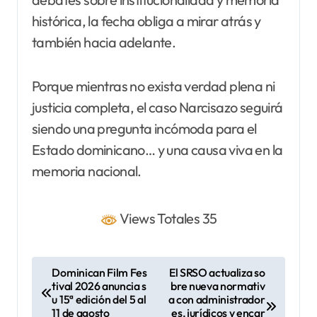
histórica, la fecha obliga a mirar atrás y
también hacia adelante.
Porque mientras no exista verdad plena ni
justicia completa, el caso Narcisazo seguirá
siendo una pregunta incómoda para el
Estado dominicano… y una causa viva en la
memoria nacional.
Views Totales 35
N
Dominican Film Fes
El SRSO actualiza so
tival 2026 anuncia s
bre nueva normativ
a
u 15ª edición del 5 al
a con administrador
v
11 de agosto
es, jurídicos y encar