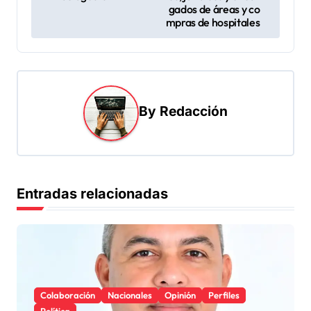
gados de áreas y co
e
mpras de hospitales
g
a
c
i
By
Redacción
ó
n
d
Entradas relacionadas
e
e
n
t
r
Colaboración
Nacionales
Opinión
Perfiles