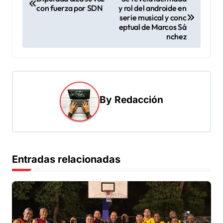
con fuerza por SDN
y rol del androide en
a
serie musical y conc
v
eptual de Marcos Sá
nchez
e
g
a
c
By
Redacción
i
ó
n
d
Entradas relacionadas
e
e
n