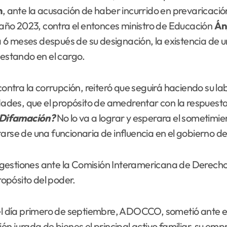
h
, ante la acusación de haber incurrido en prevaricació
año 2023, contra el entonces ministro de Educación
Án
 6 meses después de su designación, la existencia de
 estando en el cargo.
 contra la corrupción, reiteró que seguirá haciendo su l
ridades, que el propósito de amedrentar con la respues
 Difamación?
No lo va a lograr y esperara el sometimi
arse de una funcionaria de influencia en el gobierno d
 de gestiones ante la Comisión Interamericana de Dere
opósito del poder.
 el día primero de septiembre, ADOCCO, sometió ante e
ón jurada de bienes el principal activo familiar, su emp