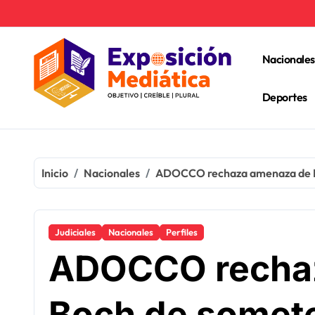
Ir
al
contenido
Nacionales
Deportes
Inicio
Nacionales
ADOCCO rechaza amenaza de Mila
Judiciales
Nacionales
Perfiles
ADOCCO rechaz
Boch de someter