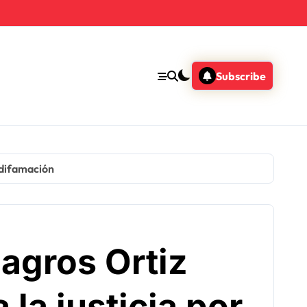
Subscribe
 difamación
gros Ortiz
la justicia por