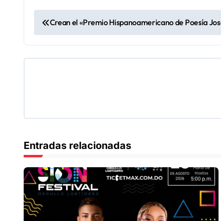
N
Crean el «Premio Hispanoamericano de Poesía Jo
a
v
e
g
a
c
Entradas relacionadas
i
ó
n