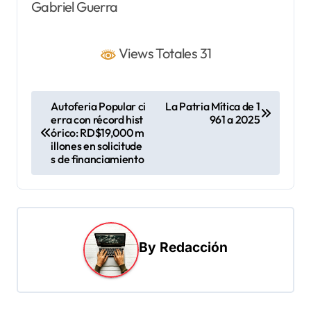
Gabriel Guerra
Views Totales 31
N
Autoferia Popular ci
La Patria Mítica de 1
erra con récord hist
961 a 2025
a
órico: RD$19,000 m
v
illones en solicitude
s de financiamiento
e
g
a
c
By
Redacción
i
ó
n