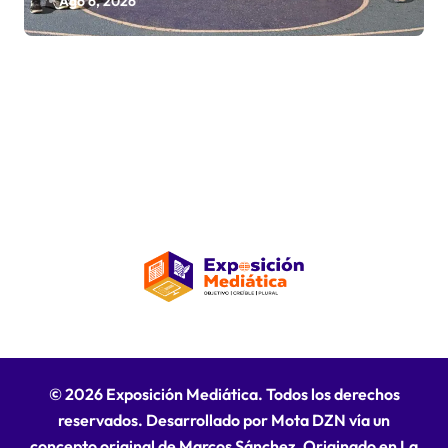
fortalecen la hermandad en
Ago 6, 2026
histórico reencuentro
© 2026 Exposición Mediática. Todos los derechos
reservados. Desarrollado por Mota DZN vía un
concepto original de Marcos Sánchez. Originado en La