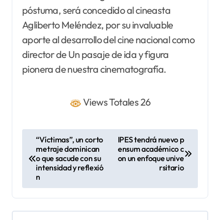
póstuma, será concedido al cineasta
Agliberto Meléndez, por su invaluable
aporte al desarrollo del cine nacional como
director de Un pasaje de ida y figura
pionera de nuestra cinematografía.
Views Totales 26
N
“Víctimas”, un corto
IPES tendrá nuevo p
metraje dominican
ensum académico c
a
o que sacude con su
on un enfoque unive
v
intensidad y reflexió
rsitario
n
e
g
a