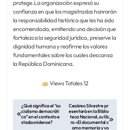
protege.La organización expresó su
confianza en que los magistrados honrarán
la responsabilidad histórica que les ha sido
encomendada, emitiendo una decisión que
fortalezca la seguridad jurídica, preserve la
dignidad humana y reafirme los valores
fundamentales sobre los cuales descansa
la República Dominicana.
Views Totales 12
N
¿Qué significa el “so
Cesáreo Silvestre pr
cialismo democráti
esentará en la Biblio
a
co” en el contexto e
teca Nacional, su lib
v
stadounidense?
ro «El documental c
omo memoria y vo