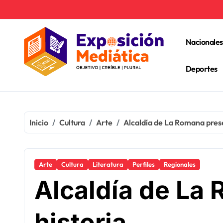
Ir
al
contenido
Nacionales
Deportes
Inicio
Cultura
Arte
Alcaldía de La Romana presen
Arte
Cultura
Literatura
Perfiles
Regionales
Alcaldía de La 
historia