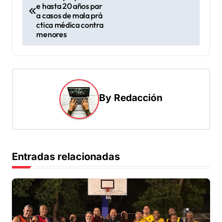
a
e hasta 20 años par
v
a casos de mala prá
ctica médica contra
e
menores
g
a
c
i
By
Redacción
ó
n
d
Entradas relacionadas
e
e
n
t