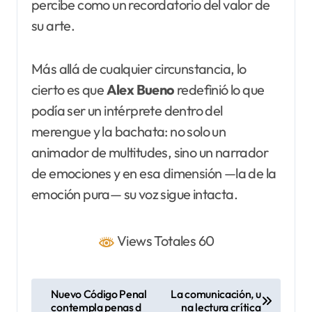
percibe como un recordatorio del valor de
su arte.
Más allá de cualquier circunstancia, lo
cierto es que
Alex Bueno
redefinió lo que
podía ser un intérprete dentro del
merengue y la bachata: no solo un
animador de multitudes, sino un narrador
de emociones y en esa dimensión —la de la
emoción pura— su voz sigue intacta.
Views Totales 60
N
Nuevo Código Penal
La comunicación, u
contempla penas d
na lectura crítica