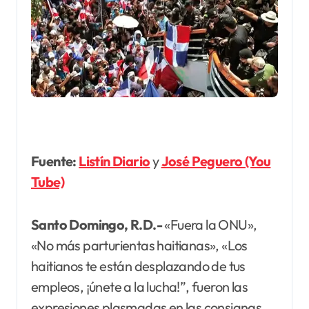
Fuente:
Listín Diario
y
José Peguero (You
Tube)
Santo Domingo, R.D.-
«Fuera la ONU»,
«No más parturientas haitianas», «Los
haitianos te están desplazando de tus
empleos, ¡únete a la lucha!”, fueron las
expresiones plasmadas en las consignas