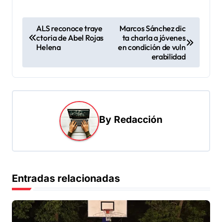
N
ALS reconoce traye
Marcos Sánchez dic
ctoria de Abel Rojas
ta charla a jóvenes
a
Helena
en condición de vuln
v
erabilidad
e
g
a
By
Redacción
c
i
ó
n
Entradas relacionadas
d
e
e