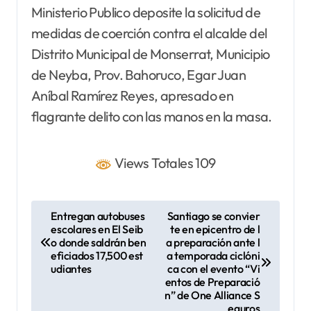
Ministerio Publico deposite la solicitud de
medidas de coerción contra el alcalde del
Distrito Municipal de Monserrat, Municipio
de Neyba, Prov. Bahoruco, Egar Juan
Aníbal Ramírez Reyes, apresado en
flagrante delito con las manos en la masa.
Views Totales 109
N
Entregan autobuses
Santiago se convier
escolares en El Seib
te en epicentro de l
a
o donde saldrán ben
a preparación ante l
v
eficiados 17,500 est
a temporada ciclóni
udiantes
ca con el evento “Vi
e
entos de Preparació
n” de One Alliance S
g
eguros