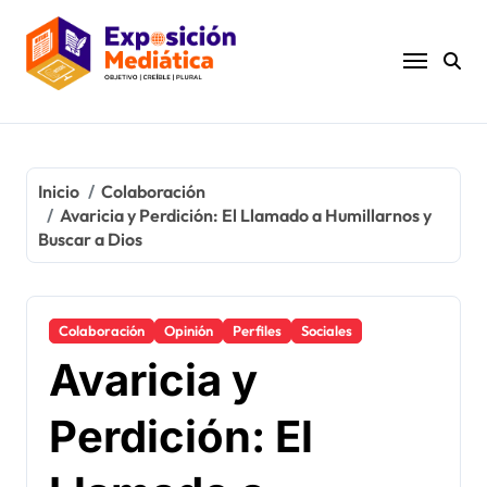
Ir
al
contenido
Inicio
Colaboración
Avaricia y Perdición: El Llamado a Humillarnos y
Buscar a Dios
Colaboración
Opinión
Perfiles
Sociales
Avaricia y
Perdición: El