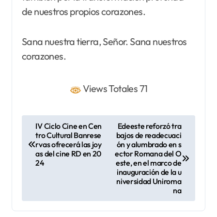
de nuestros propios corazones.
Sana nuestra tierra, Señor. Sana nuestros
corazones.
Views Totales 71
N
IV Ciclo Cine en Cen
Edeeste reforzó tra
tro Cultural Banrese
bajos de readecuaci
a
rvas ofrecerá las joy
ón y alumbrado en s
v
as del cine RD en 20
ector Romana del O
24
este, en el marco de
e
inauguración de la u
niversidad Uniroma
g
na
a