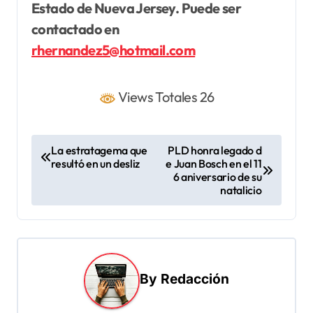
Estado de Nueva Jersey. Puede ser
contactado en
rhernandez5@hotmail.com
Views Totales 26
N
La estratagema que
PLD honra legado d
resultó en un desliz
e Juan Bosch en el 11
a
6 aniversario de su
v
natalicio
e
g
a
By
Redacción
c
i