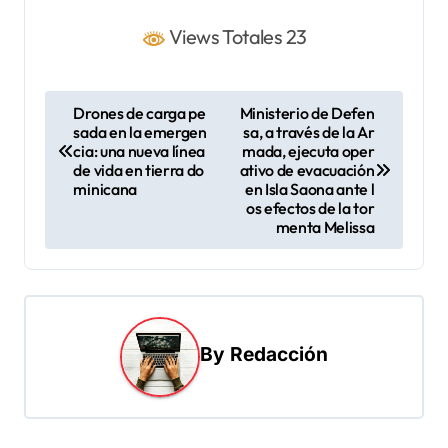
Views Totales 23
N
Drones de carga pe
Ministerio de Defen
sada en la emergen
sa, a través de la Ar
a
cia: una nueva línea
mada, ejecuta oper
v
de vida en tierra do
ativo de evacuación
minicana
en Isla Saona ante l
e
os efectos de la tor
menta Melissa
g
a
c
i
By
Redacción
ó
n
d