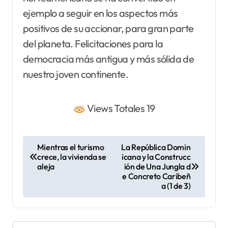
ejemplo a seguir en los aspectos más
positivos de su accionar, para gran parte
del planeta. Felicitaciones para la
democracia más antigua y más sólida de
nuestro joven continente.
Views Totales 19
N
Mientras el turismo
La República Domin
crece, la vivienda se
icana y la Construcc
a
aleja
ión de Una Jungla d
v
e Concreto Caribeñ
a (1 de 3)
e
g
a