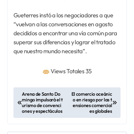
Gueterres instó a los negociadores a que
“vuelvan a las conversaciones en agosto
decididos a encontrar una vía común para
superar sus diferencias y lograr el tratado
que nuestro mundo necesita”.
Views Totales 35
N
Arena de Santo Do
El comercio oceánic
mingo impulsará el t
o en riesgo por las t
a
urismo​ de convenci
ensiones comercial
v
ones y espectáculos
es globales
e
g