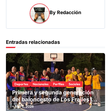
a
By
Redacción
c
i
ó
n
Entradas relacionadas
d
e
e
n
t
Deportes
Nacionales
Perfiles
Sociales
r
Primera y segunda generación
a
del baloncesto de Los Frailes I
d
fortalecen la hermandad en
Ago 6, 2026