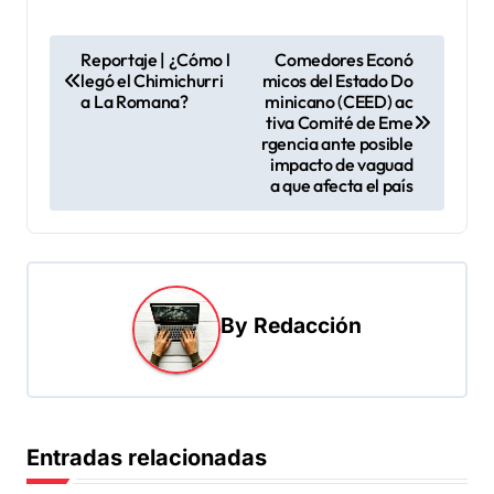
N
Reportaje | ¿Cómo l
Comedores Econó
legó el Chimichurri
micos del Estado Do
a
a La Romana?
minicano (CEED) ac
v
tiva Comité de Eme
rgencia ante posible
e
impacto de vaguad
a que afecta el país
g
a
c
i
By
Redacción
ó
n
d
e
Entradas relacionadas
e