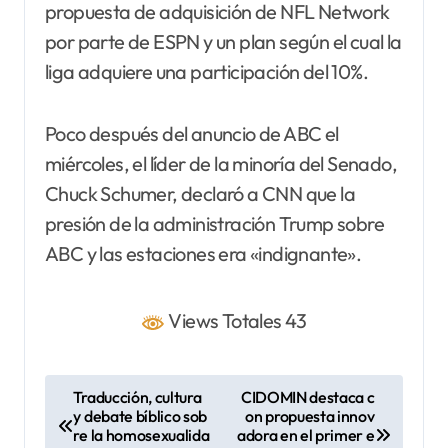
propuesta de adquisición de NFL Network
por parte de ESPN y un plan según el cual la
liga adquiere una participación del 10%.
Poco después del anuncio de ABC el
miércoles, el líder de la minoría del Senado,
Chuck Schumer, declaró a CNN que la
presión de la administración Trump sobre
ABC y las estaciones era «indignante».
Views Totales 43
N
Traducción, cultura
CIDOMIN destaca c
y debate bíblico sob
on propuesta innov
a
re la homosexualida
adora en el primer e