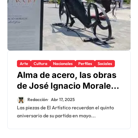
Arte
Cultura
Nacionales
Perfiles
Sociales
Alma de acero, las obras
de José Ignacio Morales
(El Artístico), en Galerías
Redacción
Abr 17, 2025
360
Las piezas de El Artístico recuerdan el quinto
aniversario de su partida en mayo...