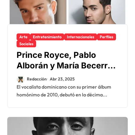
Arte
Entretenimiento
Internacionales
Perfiles
Sociales
Prince Royce, Pablo
Alborán y María Becerra
pondrán la música a
Redacción
Abr 23, 2025
losXII de Premios
El vocalista dominicano con su primer álbum
homónimo de 2010, debutó en la décima...
PLATINO