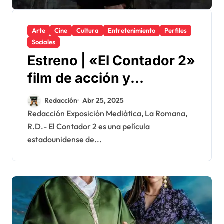
Arte
Cine
Cultura
Entretenimiento
Perfiles
Sociales
Estreno | «El Contador 2»
film de acción y
suspenso dirigida por
Redacción
Abr 25, 2025
Gavin O’Connor con Ben
Redacción Exposición Mediática, La Romana,
R.D.- El Contador 2 es una película
Affleck y Jon Bernthal en
estadounidense de...
los roles principales