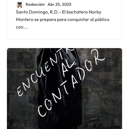
en Casa de Teatro
Redacción
Abr 25, 2025
Santo Domingo, R.D.- El bachatero Norby
Montero se prepara para conquistar al público
con...