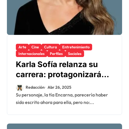
Arte
Cine
Cultura
Entretenimiento
Internacionales
Perfiles
Sociales
Karla Sofía relanza su
carrera: protagonizará
Las Malas, con un
Redacción
Abr 26, 2025
personaje que cambia lo
Su personaje, la tía Encarna, parecería haber
sido escrito ahora para ella, pero no:...
vivido