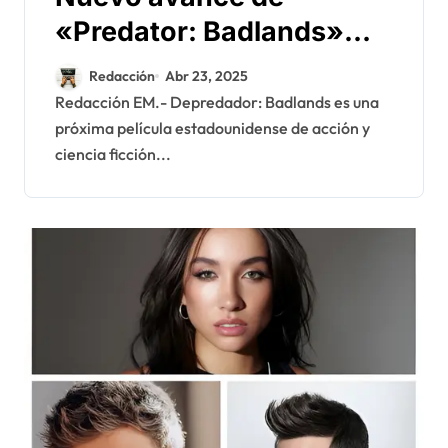
«Predator: Badlands»
séptima película de la
Redacción
Abr 23, 2025
saga principal y novena
Redacción EM.- Depredador: Badlands es una
próxima película estadounidense de acción y
de la franquicia
ciencia ficción...