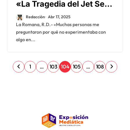
«La Tragedia del Jet Set»
canción hip hop
Redacción
Abr 17, 2025
dramática con ayuda de
La Romana, R.D.- «Muchas personas me
preguntaron por qué no experimentaba con
la IA
algo en...
P
1
…
103
104
105
…
108
a
g
i
n
a
c