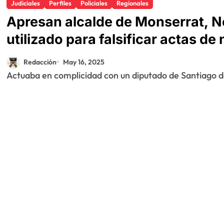
Judiciales
Perfiles
Policiales
Regionales
Apresan alcalde de Monserrat, N
utilizado para falsificar actas d
tierras en punta rucia, Puerto Pla
Redacción
May 16, 2025
Actuaba en complicidad con un diputado de Santiago d