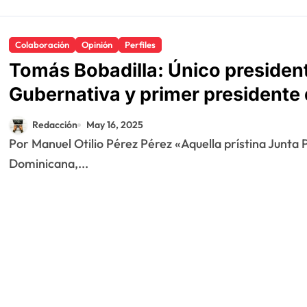
Colaboración
Opinión
Perfiles
Tomás Bobadilla: Único president
Gubernativa y primer presidente 
Gubernativa
Redacción
May 16, 2025
Por Manuel Otilio Pérez Pérez «Aquella prístina Junta Provisional Gubernativa de la República
Dominicana,...