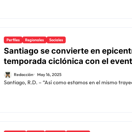
Perfiles
Regionales
Sociales
Santiago se convierte en epicentr
temporada ciclónica con el even
de One Alliance Seguros
Redacción
May 16, 2025
Santiago, R.D. – “Así como estamos en el mismo trayec