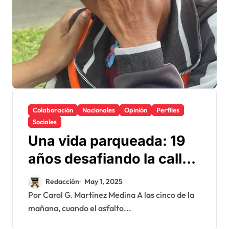
Colaboración
Nacionales
Opinión
Perfiles
Sociales
Una vida parqueada: 19
años desafiando la calle
y el olvido
Redacción
May 1, 2025
Por Carol G. Martínez Medina A las cinco de la
mañana, cuando el asfalto...