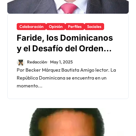
Colaboración
Opinión
Perfiles
Sociales
Faride, los Dominicanos
y el Desafío del Orden
Social
Redacción
May 1, 2025
Por Becker Márquez Bautista Amigo lector. La
República Dominicana se encuentra en un
momento...