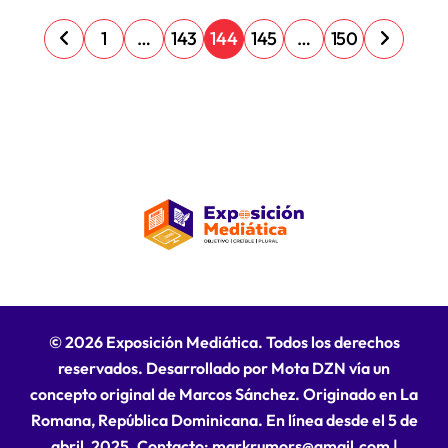
P
1
…
143
144
145
…
150
a
g
i
n
a
c
i
ó
n
© 2026 Exposición Mediática. Todos los derechos
d
reservados. Desarrollado por Mota DZN vía un
e
concepto original de Marcos Sánchez. Originado en La
Romana, República Dominicana. En línea desde el 5 de
e
abril, 2025. Contacto: markrumors@gmail.com
|