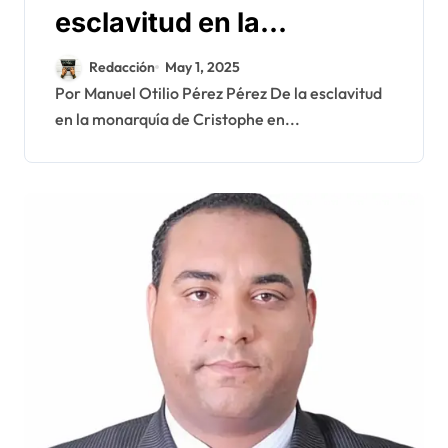
esclavitud en la
monarquía de Cristophe
Redacción
May 1, 2025
y en la República de Haití
Por Manuel Otilio Pérez Pérez De la esclavitud
en la monarquía de Cristophe en...
de Boyer y de Herard