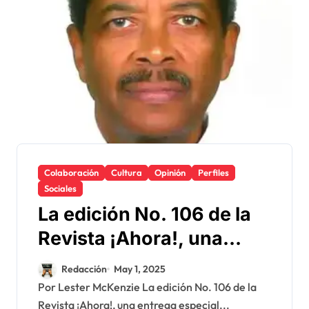
Colaboración
Cultura
Opinión
Perfiles
Sociales
La edición No. 106 de la
Revista ¡Ahora!, una
entrega especial con
Redacción
May 1, 2025
motivo de los hechos del
Por Lester McKenzie La edición No. 106 de la
Revista ¡Ahora!, una entrega especial...