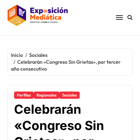
Ir
al
contenido
Inicio
Sociales
Celebrarán «Congreso Sin Grietas», por tercer
año consecutivo
Perfiles
Regionales
Sociales
Celebrarán
«Congreso Sin