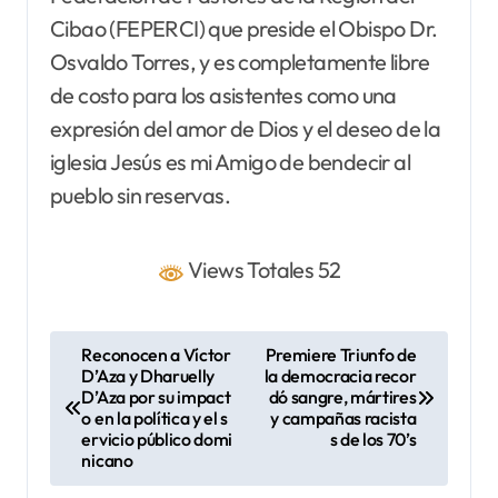
Cibao (FEPERCI) que preside el Obispo Dr.
Osvaldo Torres, y es completamente libre
de costo para los asistentes como una
expresión del amor de Dios y el deseo de la
iglesia Jesús es mi Amigo de bendecir al
pueblo sin reservas.
Views Totales 52
N
Reconocen a Víctor
Premiere Triunfo de
D’Aza y Dharuelly
la democracia recor
a
D’Aza por su impact
dó sangre, mártires
v
o en la política y el s
y campañas racista
ervicio público domi
s de los 70’s
e
nicano
g