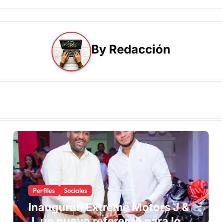
By
Redacción
Perfiles
Sociales
Inauguran Extreme Motors J &
J, un nuevo referente para los