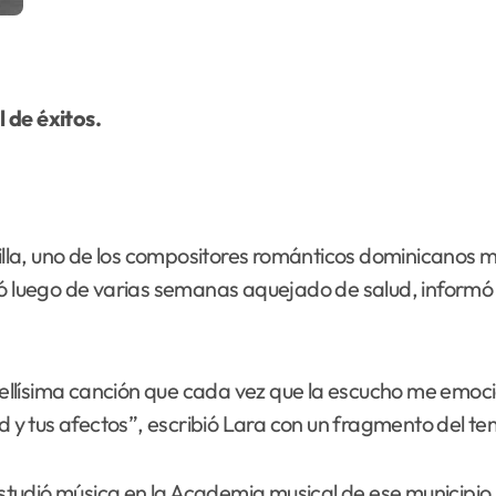
 de éxitos.
lla, uno de los compositores románticos dominicanos 
ió luego de varias semanas aquejado de salud, informó 
llísima canción que cada vez que la escucho me emocio
ad y tus afectos”, escribió Lara con un fragmento del te
tudió música en la Academia musical de ese municipio