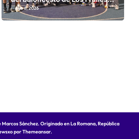
fortalecen la hermandad en
Ago 6, 2026
histórico reencuentro
de Marcos Sánchez. Originado en La Romana, República
ewsxo
por
Themeansar
.