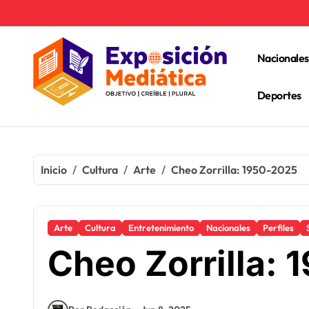
Ir
al
contenido
Nacionales
Deportes
Inicio
Cultura
Arte
Cheo Zorrilla: 1950-2025
Arte
Cultura
Entretenimiento
Nacionales
Perfiles
Cheo Zorrilla: