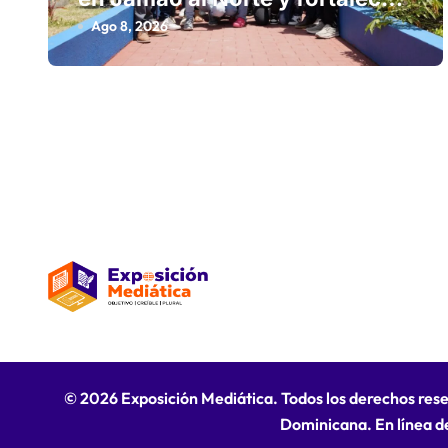
n
la inclusión digital
Ago 8, 2026
t
r
a
d
a
s
© 2026 Exposición Mediática. Todos los derechos res
Dominicana. En línea d