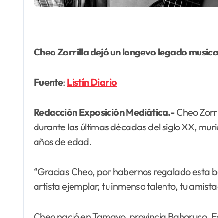
Cheo Zorrilla dejó un longevo legado musical
Fuente
:
Listín Diario
Redacción Exposición Mediática.-
Cheo Zorri
durante las últimas décadas del siglo XX, mur
años de edad.
“Gracias Cheo, por habernos regalado esta be
artista ejemplar, tu inmenso talento, tu amist
Cheo nació en Tamayo, provincia Bahoruco. Es