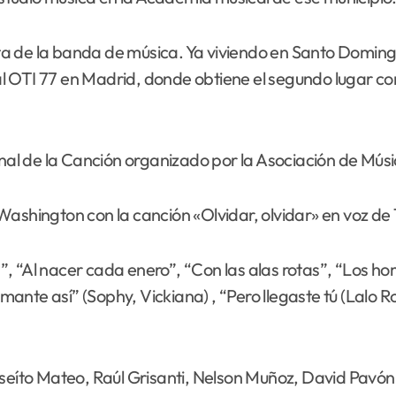
a de la banda de música. Ya viviendo en Santo Doming
ival OTI 77 en Madrid, donde obtiene el segundo lugar c
cional de la Canción organizado por la Asociación de 
ashington con la canción «Olvidar, olvidar» en voz de 
, “Al nacer cada enero”, “Con las alas rotas”, “Los ho
 amante así” (Sophy, Vickiana) , “Pero llegaste tú (Lalo
to Mateo, Raúl Grisanti, Nelson Muñoz, David Pavón, L