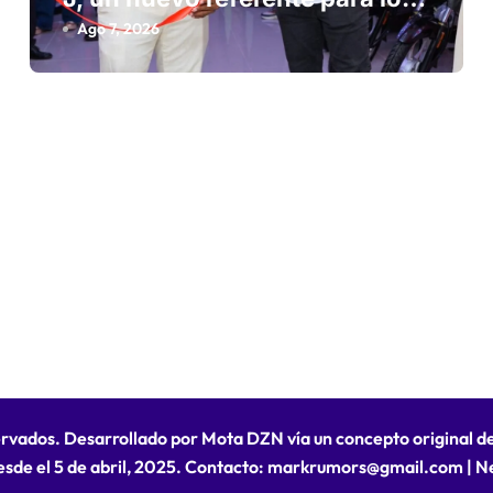
amantes de las motocicletas
Ago 7, 2026
ervados. Desarrollado por Mota DZN vía un concepto original 
esde el 5 de abril, 2025. Contacto: markrumors@gmail.com
|
N