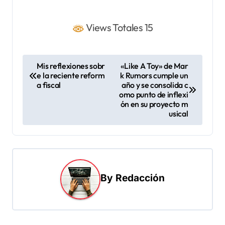
Views Totales 15
N
Mis reflexiones sobr
«Like A Toy» de Mar
e la reciente reform
k Rumors cumple un
a
a fiscal
año y se consolida c
v
omo punto de inflexi
ón en su proyecto m
e
usical
g
a
c
i
By
Redacción
ó
n