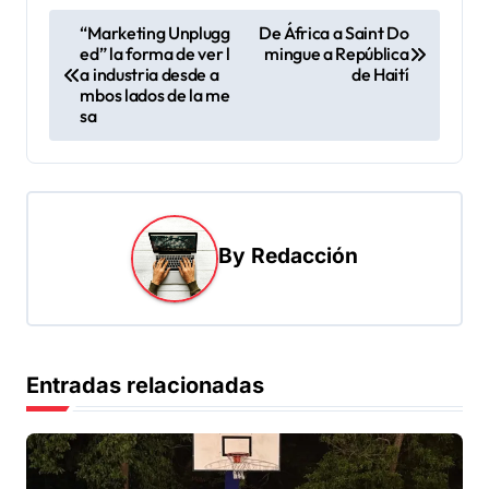
N
“Marketing Unplugg
De África a Saint Do
ed” la forma de ver l
mingue a República
a
a industria desde a
de Haití
v
mbos lados de la me
sa
e
g
a
c
By
Redacción
i
ó
n
d
Entradas relacionadas
e
e