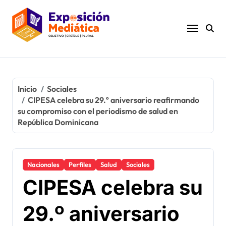
Ir
al
contenido
Inicio
Sociales
CIPESA celebra su 29.º aniversario reafirmando
su compromiso con el periodismo de salud en
República Dominicana
Nacionales
Perfiles
Salud
Sociales
CIPESA celebra su
29.º aniversario