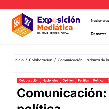
Ir
al
contenido
Nacionales
Deportes
Inicio
Colaboración
Comunicación: La danza de la 
Colaboración
Nacionales
Opinión
Perfiles
Política
Comunicación: 
política