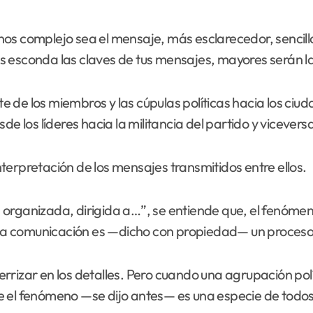
s complejo sea el mensaje, más esclarecedor, sencillo y
s esconda las claves de tus mensajes, mayores serán la
 de los miembros y las cúpulas políticas hacia los ciu
e los líderes hacia la militancia del partido y vicevers
interpretación de los mensajes transmitidos entre ellos.
organizada, dirigida a…”, se entiende que, el fenómeno
, la comunicación es —dicho con propiedad— un proceso
rizar en los detalles. Pero cuando una agrupación polí
e el fenómeno —se dijo antes— es una especie de todos