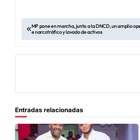
N
MP pone en marcha, junto a la DNCD, un amplio ope
e narcotráfico y lavado de activos
a
v
e
g
a
c
Entradas relacionadas
i
ó
n