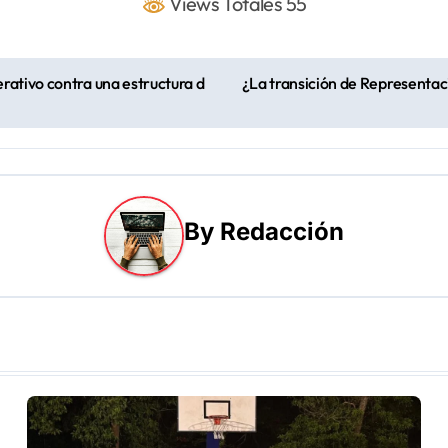
Views Totales 55
rativo contra una estructura d
¿La transición de Representac
By
Redacción