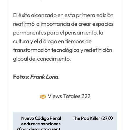
El éxito alcanzado en esta primera edición
reafirmó la importancia de crear espacios
permanentes para el pensamiento, la
cultura y el diálogo en tiempos de
transformación tecnológica y redefinición
global del conocimiento.
Fotos
:
Frank Luna
.
Views Totales 222
N
Nuevo Código Penal
The Pop Killer (27)
endurece sanciones
a
por desacato a sent