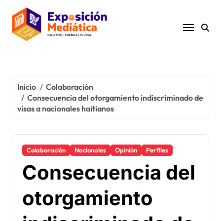
Ir
al
contenido
Inicio
Colaboración
Consecuencia del otorgamiento indiscriminado de
visas a nacionales haitianos
Colaboración
Nacionales
Opinión
Perfiles
Consecuencia del
otorgamiento