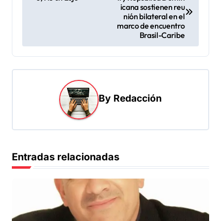
a
icana sostienen reu
v
nión bilateral en el
marco de encuentro
e
Brasil-Caribe
g
a
c
i
By
Redacción
ó
n
d
Entradas relacionadas
e
e
n
t