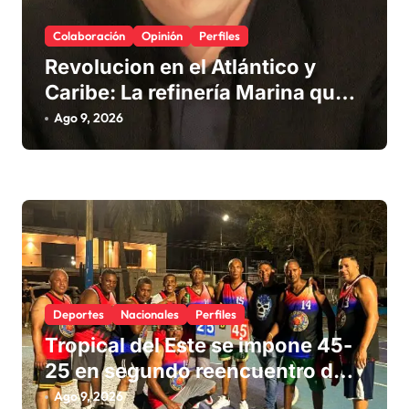
r
Colaboración
Opinión
Perfiles
a
Revolucion en el Atlántico y
d
Caribe: La refinería Marina que
a
promete salvar nuestras playas
Ago 9, 2026
s
del sargazo
Deportes
Nacionales
Perfiles
Tropical del Este se impone 45-
25 en segundo reencuentro de
generaciones del baloncesto de
Ago 9, 2026