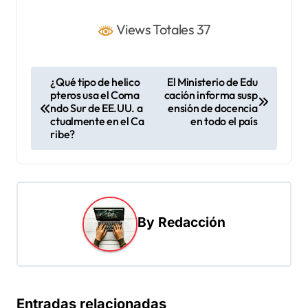
Views Totales 37
N
¿Qué tipo de helico
El Ministerio de Edu
pteros usa el Coma
cación informa susp
a
ndo Sur de EE.UU. a
ensión de docencia
v
ctualmente en el Ca
en todo el país
ribe?
e
g
a
c
By
Redacción
i
ó
n
d
Entradas relacionadas