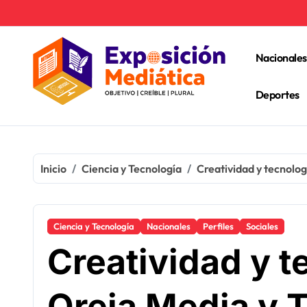
Ir
al
contenido
Nacionales
Deportes
Inicio
Ciencia y Tecnología
Creatividad y tecnolo
Ciencia y Tecnología
Nacionales
Perfiles
Sociales
Creatividad y t
Oreja Media y 