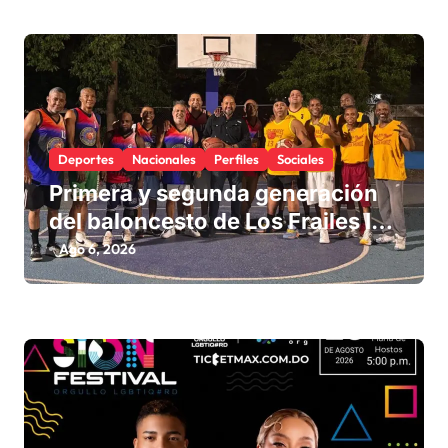
Deportes
Nacionales
Perfiles
Sociales
Primera y segunda generación
del baloncesto de Los Frailes I
fortalecen la hermandad en
Ago 6, 2026
histórico reencuentro