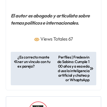
El autor es abogado y articulista sobre
temas políticos e internacionales.
Views Totales 67
N
¿Es correcto mante
Perfiles | Fredesvin
ner un vínculo con tu
da Sabino: Cumple 1
a
ex pareja?
00 años y a esa eda
v
d usa la inteligencia
artificial y chatea p
e
or WhaptsApp
g
a
c