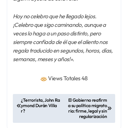
Hoy no celebro que he llegado lejos.
¡Celebro que sigo caminando, aunque a
veces lo haga a un paso distinto, pero
siempre confiada de él que el aliento nos
regala traducido en segundos, horas, días,
semanas, meses y años!»
.
Views Totales 48
N
¿Terrorista, John Ra
El Gobierno reafirm
ymond Durán Villa
a su política migrato
a
r?
ria: firme, legal y sin
v
regularización
e