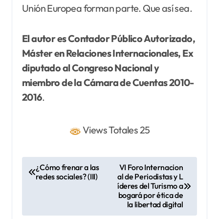
Unión Europea forman parte. Que así sea.
El autor es Contador Público Autorizado,
Máster en Relaciones Internacionales, Ex
diputado al Congreso Nacional y
miembro de la Cámara de Cuentas 2010-
2016
.
Views Totales 25
N
¿Cómo frenar a las
VI Foro Internacion
redes sociales? (III)
al de Periodistas y L
a
íderes del Turismo a
v
bogará por ética de
la libertad digital
e