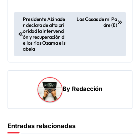
N
Presidente Abinade
Las Cosas de mi Pa
r declara de alta pri
dre (8)
a
oridad la intervenci
v
ón y recuperación d
e los ríos Ozama e Is
e
abela
g
a
c
i
By
Redacción
ó
n
d
Entradas relacionadas
e