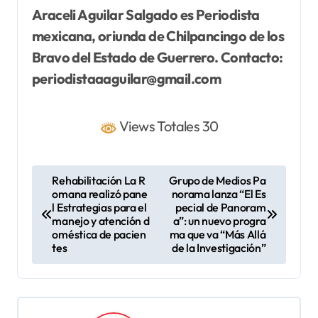
Araceli Aguilar Salgado es Periodista
mexicana, oriunda de Chilpancingo de los
Bravo del Estado de Guerrero. Contacto:
periodistaaaguilar@gmail.com
Views Totales 30
N
Rehabilitación La R
Grupo de Medios Pa
omana realizó pane
norama lanza “El Es
a
l Estrategias para el
pecial de Panoram
v
manejo y atención d
a”: un nuevo progra
oméstica de pacien
ma que va “Más Allá
e
tes
de la Investigación”
g
a
c