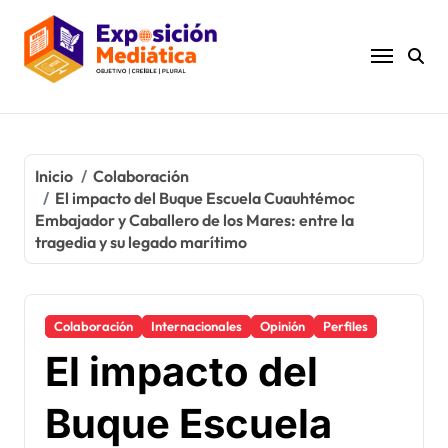
Ir
al
contenido
Inicio
Colaboración
El impacto del Buque Escuela Cuauhtémoc
Embajador y Caballero de los Mares: entre la
tragedia y su legado marítimo
Colaboración
Internacionales
Opinión
Perfiles
El impacto del
Buque Escuela