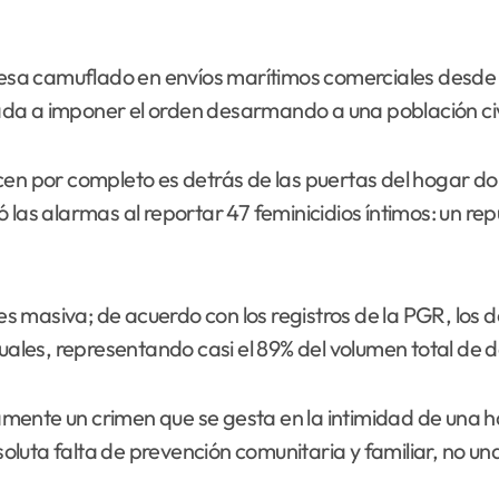
sa camuflado en envíos marítimos comerciales desde 
ligada a imponer el orden desarmando a una población c
cen por completo es detrás de las puertas del hogar do
 las alarmas al reportar 47 feminicidios íntimos: un re
es masiva; de acuerdo con los registros de la PGR, los de
les, representando casi el 89% del volumen total de d
ente un crimen que se gesta en la intimidad de una ha
ta falta de prevención comunitaria y familiar, no una fa