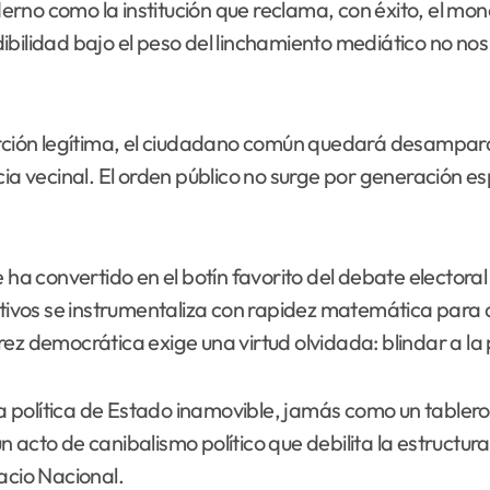
no como la institución que reclama, con éxito, el monop
bilidad bajo el peso del linchamiento mediático no nos
erción legítima, el ciudadano común quedará desampara
ia vecinal. El orden público no surge por generación es
a convertido en el botín favorito del debate electora
erativos se instrumentaliza con rapidez matemática par
z democrática exige una virtud olvidada: blindar a la p
 política de Estado inamovible, jamás como un tabler
 acto de canibalismo político que debilita la estructu
acio Nacional.