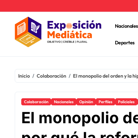
Ir
al
contenido
Nacionales
Deportes
Inicio
Colaboración
El monopolio del orden y la hi
Colaboración
Nacionales
Opinión
Perfiles
Policiales
El monopolio de
por qué la refo