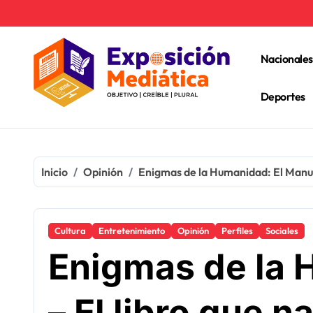
Ir
al
contenido
Nacionales
Deportes
Inicio
Opinión
Enigmas de la Humanidad: El Manusc
Cultura
Entretenimiento
Opinión
Perfiles
Sociales
Enigmas de la 
– El libro que n