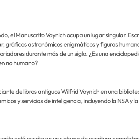
o, el Manuscrito Voynich ocupa un lugar singular. Escr
car, gráficos astronómicos enigmáticos y figuras humanas
storiadores durante más de un siglo. ¿Es una enciclop
gen no humano?
iante de libros antiguos Wilfrid Voynich en una bibliote
icos y servicios de inteligencia, incluyendo la NSA y la
ito está escrito en un sistema de escritura completa