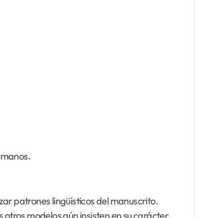
humanos.
ar patrones lingüísticos del manuscrito.
s otros modelos aún insisten en su carácter