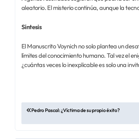
aleatorio. El misterio continúa, aunque la tec
Síntesis
El Manuscrito Voynich no solo plantea un desaf
límites del conocimiento humano. Tal vez el en
¿cuántas veces lo inexplicable es solo una invi
N
Pedro Pascal: ¿Víctima de su propio éxito?
a
v