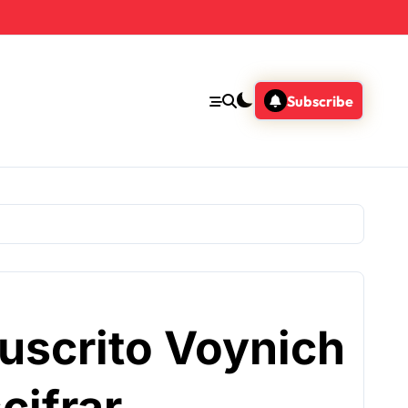
Subscribe
uscrito Voynich
cifrar