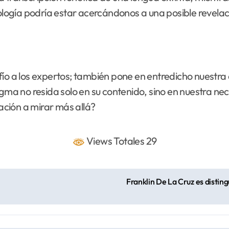
nología podría estar acercándonos a una posible revelac
ío a los expertos; también pone en entredicho nuestra c
igma no resida solo en su contenido, sino en nuestra ne
tación a mirar más allá?
Views Totales 29
Franklin De La Cruz es distin