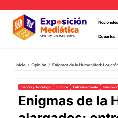
Ir
al
contenido
Nacionales
Deportes
Inicio
Opinión
Enigmas de la Humanidad: Los cráneo
Ciencia y Tecnología
Cultura
Entretenimiento
Internaci
Enigmas de la 
alargados: entre