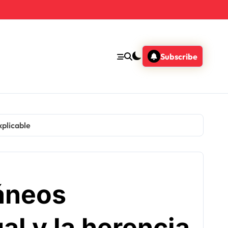
Subscribe
xplicable
áneos
al y la herencia