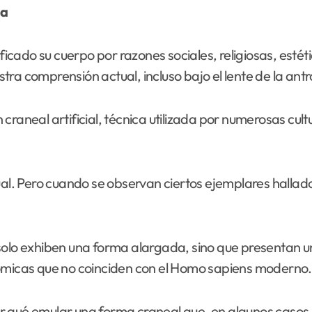
ua
ificado su cuerpo por razones sociales, religiosas, esté
tra comprensión actual, incluso bajo el lente de la an
craneal artificial, técnica utilizada por numerosas cul
tual. Pero cuando se observan ciertos ejemplares hallad
solo exhiben una forma alargada, sino que presentan u
tómicas que no coinciden con el Homo sapiens moderno.
r qué emular una forma craneal que, en algunos casos,