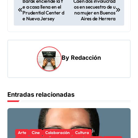
Barak enciende la f
Caen dos involucrad
e a casa llena en el
os en secuestro de u
a
Prudential Center d
na mujer en Buenos
v
e Nueva Jersey
Aires de Herrera
e
g
a
By
Redacción
c
i
ó
n
Entradas relacionadas
d
e
e
n
Arte
Cine
Colaboración
Cultura