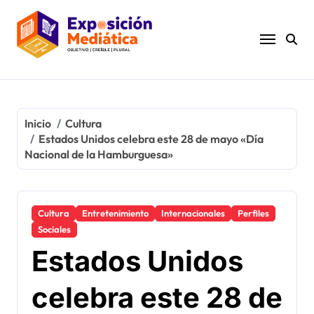
Ir
al
contenido
Inicio
Cultura
Estados Unidos celebra este 28 de mayo «Día
Nacional de la Hamburguesa»
Cultura
Entretenimiento
Internacionales
Perfiles
Sociales
Estados Unidos
celebra este 28 de