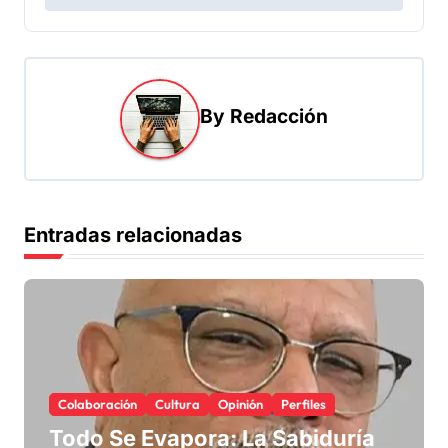
e
g
a
By
Redacción
c
i
ó
n
Entradas relacionadas
d
e
e
n
t
Colaboración
Cultura
Opinión
Perfiles
r
Todo Se Evapora: La Sabiduría