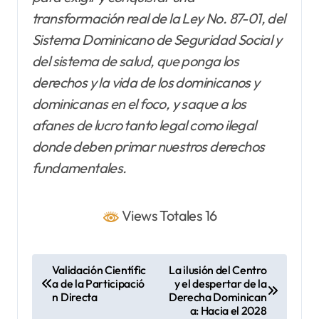
transformación real de la Ley No. 87-01, del
Sistema Dominicano de Seguridad Social y
del sistema de salud, que ponga los
derechos y la vida de los dominicanos y
dominicanas en el foco, y saque a los
afanes de lucro tanto legal como ilegal
donde deben primar nuestros derechos
fundamentales.
Views Totales 16
N
Validación Científic
La ilusión del Centro
a de la Participació
y el despertar de la
a
n Directa
Derecha Dominican
v
a: Hacia el 2028